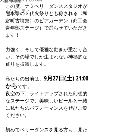
講師雑感
この度、ナミベリーダンススタジオが
コミュニティ
熊本県の３代火祭りとも称される〈和
水町古墳祭〉のビアガーデン（商工会
ESSAY
青年部ステージ）で踊らせていただき
ます！
力強く、そして優雅な動きが重なり合
い、その場でしか生まれない神秘的な
踊りを披露します。
9月27日(土) 21:00
私たちの出演は、
から
です。
夜空の下、ライトアップされた幻想的
なステージで、美味しいビールと一緒
に私たちのパフォーマンスをぜひご覧
ください。
初めてベリーダンスを見る方も、見た