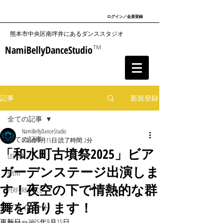
ログイン／会員登録
​熊本市中央区南坪井にあるダンススタジオ
NamiBellyDanceStudio
TM
記事
新規登録
全ての記事
NamiBellyDanceStudio
全ての記事
2025年9月15日
読了時間: 2分
「和水町古墳祭2025」ビア
LESSON
ガーデンステージ出演しま
EVENT
す！夜空の下で情熱的な群
PERFORMANCE
舞を踊ります！
プライベート
更新日：
2025年9月15日