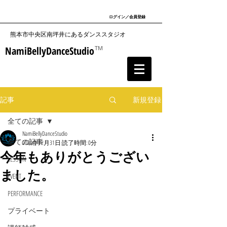
ログイン／会員登録
​熊本市中央区南坪井にあるダンススタジオ
NamiBellyDanceStudio
TM
記事
新規登録
全ての記事
NamiBellyDanceStudio
全ての記事
2020年12月31日
読了時間: 0分
今年もありがとうござい
LESSON
ました。
EVENT
PERFORMANCE
プライベート