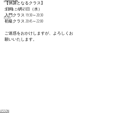
講師雑感
【休講となるクラス】
 日時：4月23日（水）
コミュニティ
入門クラス 19:30～20:30
ESSAY
初級クラス 20:45～22:00
ご迷惑をおかけしますが、よろしくお
願いいたします。
LESSON