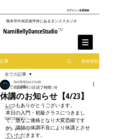
ログイン／会員登録
​熊本市中央区南坪井にあるダンススタジオ
NamiBellyDanceStudio
TM
記事
新規登録
全ての記事
NamiBellyDanceStudio
全ての記事
2025年4月23日
読了時間: 1分
休講のお知らせ【4/23】
LESSON
いつもありがとうございます。
EVENT
本日の入門・初級クラスにつきまし
PERFORMANCE
て、急なご連絡となり大変恐縮です
が、講師の体調不良により休講とさせ
プライベート
ていただきます。