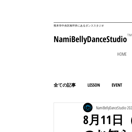
​熊本市中央区南坪井にあるダンススタジオ
NamiBellyDanceStudio
TM
HOME
全ての記事
LESSON
EVENT
NamiBellyDanceStudio
20
コミュニティ
ESSAY
8月11