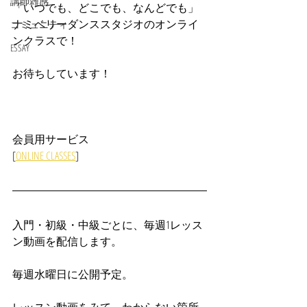
講師雑感
「いつでも、どこでも、なんどでも」
ナミベリーダンススタジオのオンライ
コミュニティ
ンクラスで！
ESSAY
お待ちしています！
会員用サービス
[
ONLINE CLASSES
]
入門・初級・中級ごとに、毎週1レッス
ン動画を配信します。
毎週水曜日に公開予定。