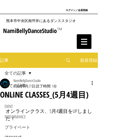
ログイン／会員登録
​熊本市中央区南坪井にあるダンススタジオ
NamiBellyDanceStudio
TM
記事
新規登録
全ての記事
NamiBellyDanceStudio
全ての記事
2020年5月27日
読了時間: 1分
ONLINE CLASSES_(5月4週目)
LESSON
EVENT
オンラインクラス、5月4週目をUPしまし
PERFORMANCE
た！
プライベート