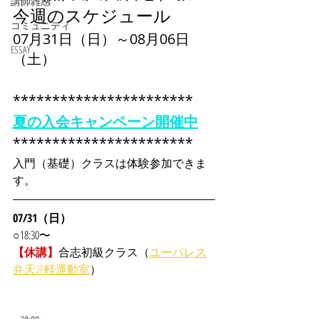
講師雑感
今週のスケジュール
コミュニティ
07月31日（日）～08月06日
ESSAY
（土）
***********************
夏の入会キャンペーン開催中
***********************
入門（基礎）クラスは体験参加できま
す。
07/31（日）
○18:30〜
【休講】
合志
初級クラス（
ユーパレス
弁天2F軽運動室
）