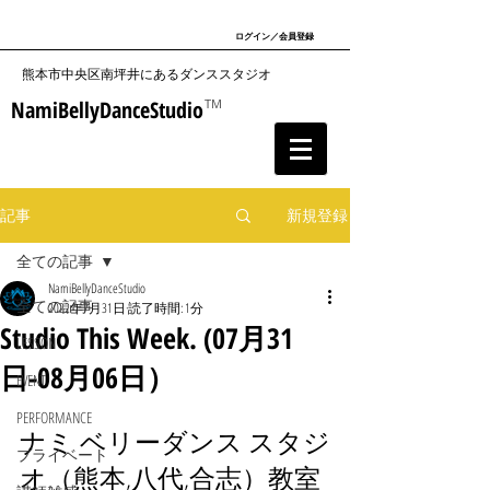
ログイン／会員登録
​熊本市中央区南坪井にあるダンススタジオ
NamiBellyDanceStudio
TM
記事
新規登録
全ての記事
NamiBellyDanceStudio
全ての記事
2022年7月31日
読了時間: 1分
Studio This Week. (07月31
LESSON
日-08月06日）
EVENT
PERFORMANCE
ナミ ベリーダンス スタジ
プライベート
オ（熊本,八代,合志）教室