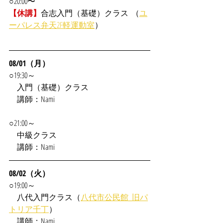
○20:00〜
【休講】
合志入門（基礎）クラス  （
ユ
ーパレス弁天2F軽運動室
）
08/01（月）
○19:30～
　入門（基礎）クラス
　講師：Nami
○21:00～
　中級クラス
　講師：Nami
08/02（火）
○19:00～
　八代入門クラス（
八代市公民館_旧パ
トリア千丁
）
　講師：Nami