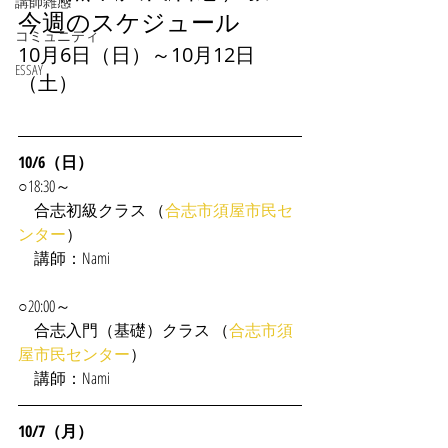
講師雑感
今週のスケジュール
コミュニティ
10月6日（日）～10月12日
ESSAY
（土）
10/6（日）
○18:30～
　合志初級クラス （
合志市須屋市民セ
ンター
）
　講師：Nami
○20:00～
　合志入門（基礎）クラス （
合志市須
屋市民センター
）
　講師：Nami
10/7（月）