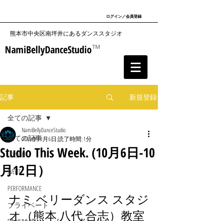
ログイン／会員登録
​熊本市中央区南坪井にあるダンススタジオ
NamiBellyDanceStudio
TM
記事
新規登録
全ての記事
NamiBellyDanceStudio
全ての記事
2019年10月6日
読了時間: 1分
Studio This Week. (10月6日-10
LESSON
月12日）
EVENT
PERFORMANCE
ナミ ベリーダンス スタジ
プライベート
オ（熊本,八代,合志）教室