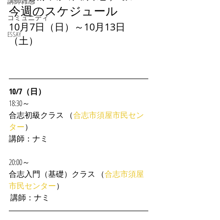
講師雑感
今週のスケジュール
コミュニティ
10月7日（日）～10月13日
ESSAY
（土）
10/7（日）
18:30～
合志初級クラス （
合志市須屋市民セン
ター
） 
講師：ナミ
20:00～
合志入門（基礎）クラス （
合志市須屋
市民センター
） 
 講師：ナミ 