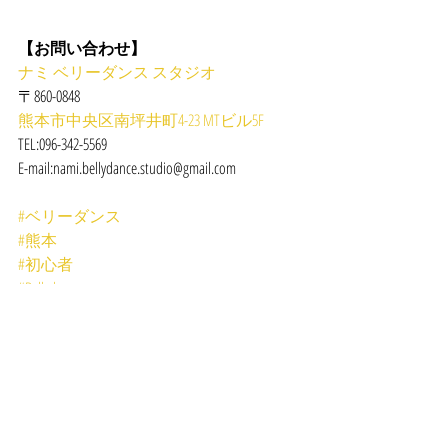
【お問い合わせ】
ナミ ベリーダンス スタジオ
〒860-0848
熊本市中央区南坪井町4-23 MTビル5F
TEL:096-342-5569
E-mail:nami.bellydance.studio@gmail.com
#ベリーダンス
#熊本
#初心者
#Bellydance
#レッスン
#体験
LESSON