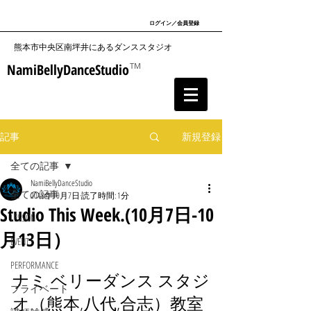
ログイン／会員登録
​熊本市中央区南坪井にあるダンススタジオ
NamiBellyDanceStudio
TM
記事
新規登録
全ての記事
NamiBellyDanceStudio
全ての記事
2018年10月7日
読了時間: 1分
Studio This Week.(10月7日-10
LESSON
月13日）
EVENT
PERFORMANCE
ナミ ベリーダンス スタジ
プライベート
オ（熊本,八代,合志）教室