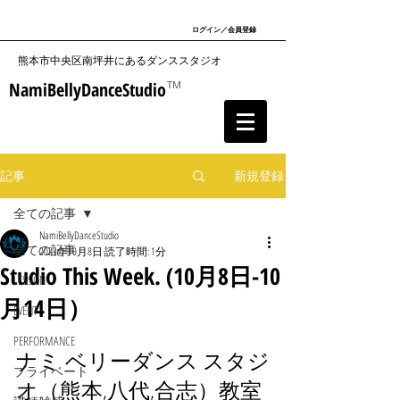
ログイン／会員登録
​熊本市中央区南坪井にあるダンススタジオ
NamiBellyDanceStudio
TM
記事
新規登録
全ての記事
NamiBellyDanceStudio
全ての記事
2023年10月8日
読了時間: 1分
Studio This Week. (10月8日-10
LESSON
月14日）
EVENT
PERFORMANCE
ナミ ベリーダンス スタジ
プライベート
オ（熊本,八代,合志）教室