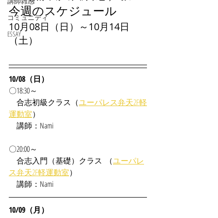
講師雑感
今週のスケジュール
コミュニティ
10月08日（日）～10月14日
ESSAY
（土）
10/08（日）
〇18:30～
合志
初級クラス（
ユーパレス弁天2F軽
運動室
）
　講師：Nami
〇20:00～
　合志入門（基礎）クラス  （
ユーパレ
ス弁天2F軽運動室
）
　講師：Nami
10/09（月）