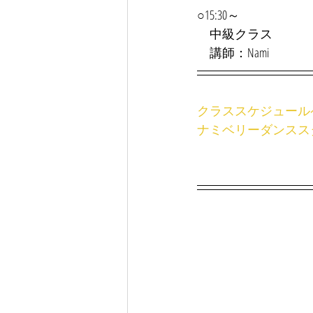
○15:30～
中級クラス
　講師：Nami
クラススケジュール
ナミベリーダンスス