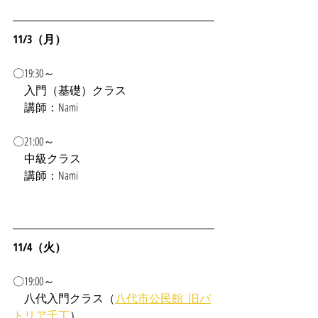
11/3（月）
〇19:30～
入門（基礎）クラス
　講師：Nami
〇21:00～
　中級クラス
　講師：Nami
11/4（火）
〇19:00～
　八代入門クラス（
八代市公民館_旧パ
トリア千丁
）