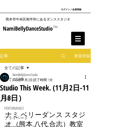
ログイン／会員登録
​熊本市中央区南坪井にあるダンススタジオ
NamiBellyDanceStudio
TM
記事
新規登録
全ての記事
NamiBellyDanceStudio
全ての記事
2025年11月2日
読了時間: 1分
Studio This Week. (11月2日-11
LESSON
月8日）
EVENT
PERFORMANCE
ナミ ベリーダンス スタジ
プライベート
オ（熊本,八代,合志）教室