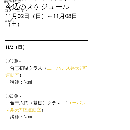
講師雑感
今週のスケジュール
コミュニティ
11月02日（日）～11月08日
ESSAY
（土）
11/2（日）
〇18:30～
合志
初級クラス（
ユーパレス弁天2F軽
運動室
）
　講師：Nami
〇20:00～
　合志入門（基礎）クラス  （
ユーパレ
ス弁天2F軽運動室
）
　講師：Nami