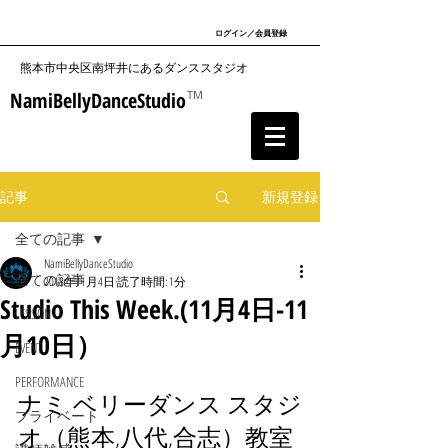
ログイン／会員登録
​熊本市中央区南坪井にあるダンススタジオ
NamiBellyDanceStudio
TM
記事
新規登録
全ての記事
NamiBellyDanceStudio
全ての記事
2018年11月4日
読了時間: 1分
Studio This Week.(11月4日-11
LESSON
月10日）
EVENT
PERFORMANCE
ナミ ベリーダンス スタジ
プライベート
オ（熊本,八代,合志）教室