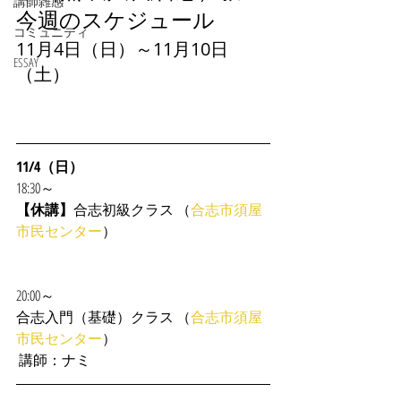
講師雑感
今週のスケジュール
コミュニティ
11月4日（日）～11月10日
ESSAY
（土）
11/4（日）
18:30～
【休講】
合志初級クラス （
合志市須屋
市民センター
） 
20:00～
合志入門（基礎）クラス （
合志市須屋
市民センター
） 
 講師：ナミ 