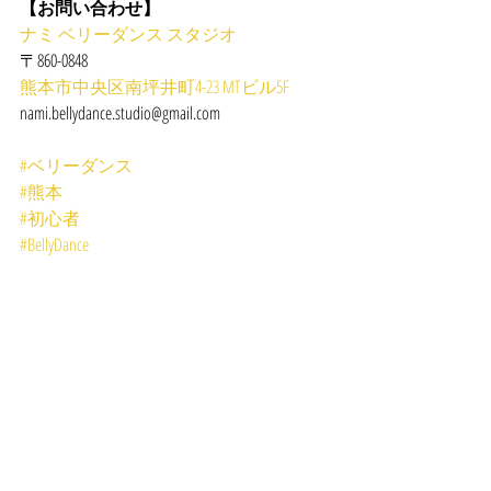
【お問い合わせ】
ナミ ベリーダンス スタジオ
〒860-0848
熊本市中央区南坪井町4-23 MTビル5F
nami.bellydance.studio@gmail.com
#ベリーダンス
#熊本
#初心者
#BellyDance
#レッスン
#体験
LESSON