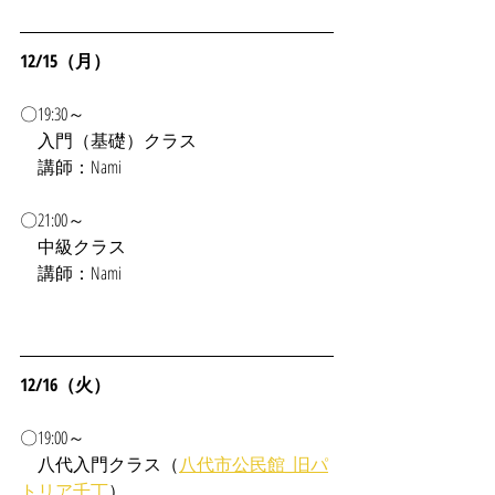
12/15（月）
〇19:30～
入門（基礎）クラス
　講師：Nami
〇21:00～
　中級クラス
　講師：Nami
12/16（火）
〇19:00～
　八代入門クラス（
八代市公民館_旧パ
トリア千丁
）