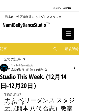
ログイン／会員登録
​熊本市中央区南坪井にあるダンススタジオ
NamiBellyDanceStudio
TM
記事
新規登録
全ての記事
NamiBellyDanceStudio
全ての記事
2025年12月14日
読了時間: 1分
Studio This Week. (12月14
LESSON
日-12月20日）
EVENT
PERFORMANCE
ナミ ベリーダンス スタジ
プライベート
オ（熊本,八代,合志）教室