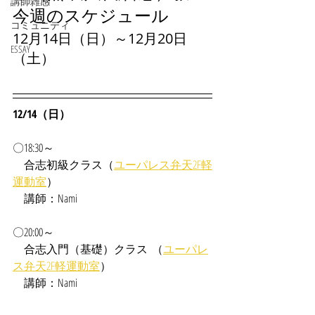
講師雑感
今週のスケジュール
コミュニティ
12月14日（日）～12月20日
ESSAY
（土）
12/14（日）
〇18:30～
合志
初級クラス（
ユーパレス弁天2F軽
運動室
）
　講師：Nami
〇20:00～
　合志入門（基礎）クラス  （
ユーパレ
ス弁天2F軽運動室
）
　講師：Nami