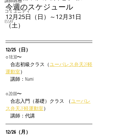
講師雑感
今週のスケジュール
コミュニティ
12月25日（日）～12月31日
ESSAY
（土）
12/25（日）
○18:30〜
　合志
初級クラス（
ユーパレス弁天2F軽
運動室
）
　講師：Nami
○20:00〜
　合志入門（基礎）クラス  （
ユーパレ
ス弁天2F軽運動室
）
　講師：代講
12/26（月）