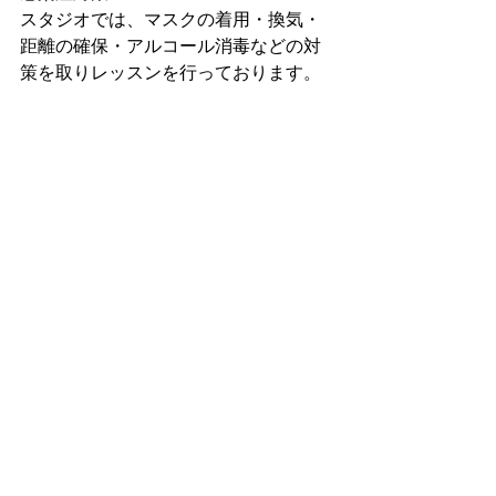
スタジオでは、マスクの着用・換気・
距離の確保・アルコール消毒などの対
策を取りレッスンを行っております。
【お問い合わせ】
ナミ ベリーダンス スタジオ
〒860-0848
熊本市中央区南坪井町4-23 MTビル5F
nami.bellydance.studio@gmail.com
LESSON