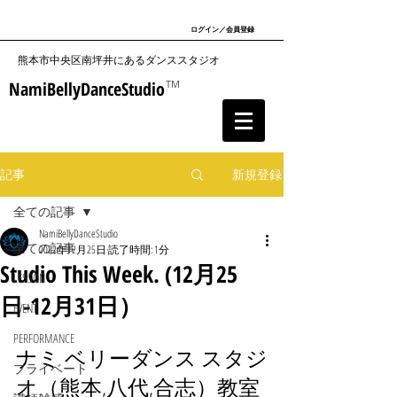
ログイン／会員登録
​熊本市中央区南坪井にあるダンススタジオ
NamiBellyDanceStudio
TM
記事
新規登録
全ての記事
NamiBellyDanceStudio
全ての記事
2022年12月25日
読了時間: 1分
Studio This Week. (12月25
LESSON
日-12月31日）
EVENT
PERFORMANCE
ナミ ベリーダンス スタジ
プライベート
オ（熊本,八代,合志）教室