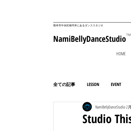
​熊本市中央区南坪井にあるダンススタジオ
NamiBellyDanceStudio
TM
HOME
全ての記事
LESSON
EVENT
NamiBellyDanceStudio
2
コミュニティ
ESSAY
Studio T