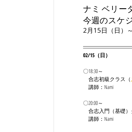
ナミ ベリー
今週のスケ
2月15日（日）
02/15（日）
〇18:30～
合志
初級クラス（
　講師：Nami
〇20:00～
　合志入門（基礎）ク
　講師：Nami