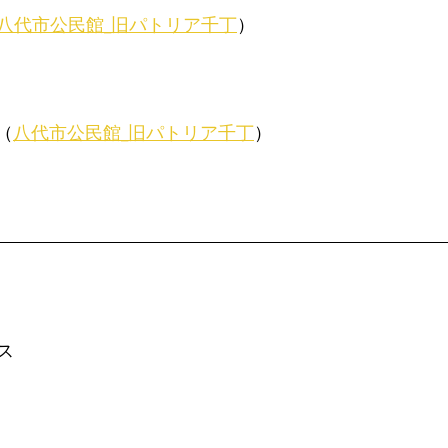
八代市公民館_旧パトリア千丁
）
（
八代市公民館_旧パトリア千丁
）
ス