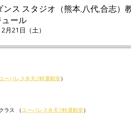
ダンス スタジオ（熊本,八代,合志）
ジュール
～2月21日（土）
ユーパレス弁天2F軽運動室
）
ラス  （
ユーパレス弁天2F軽運動室
）