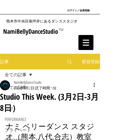
ログイン／会員登録
​熊本市中央区南坪井にあるダンススタジオ
NamiBellyDanceStudio
TM
記事
新規登録
全ての記事
NamiBellyDanceStudio
全ての記事
2025年3月2日
読了時間: 1分
Studio This Week. (3月2日-3月
LESSON
8日）
EVENT
PERFORMANCE
ナミ ベリーダンス スタジ
プライベート
オ（熊本,八代,合志）教室