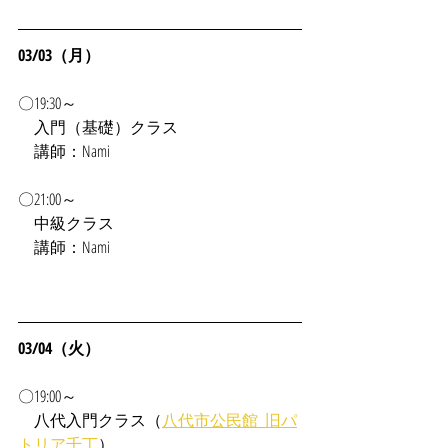
03/03（月）
〇19:30～
入門（基礎）クラス
　講師：Nami
〇21:00～
　中級クラス
　講師：Nami
03/04（火）
〇19:00～
　八代入門クラス（
八代市公民館_旧パ
トリア千丁
）