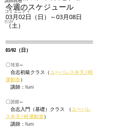
講師雑感
今週のスケジュール
コミュニティ
03月02日（日）～03月08日
ESSAY
（土）
03/02（日）
〇18:30～
合志
初級クラス（
ユーパレス弁天2F軽
運動室
）
　講師：Nami
〇20:00～
　合志入門（基礎）クラス  （
ユーパレ
ス弁天2F軽運動室
）
　講師：Nami