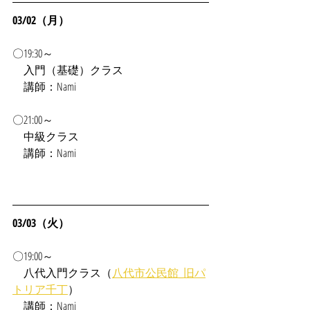
03/02（月）
〇19:30～
入門（基礎）クラス
　講師：Nami
〇21:00～
　中級クラス
　講師：Nami
03/03（火）
〇19:00～
　八代入門クラス（
八代市公民館_旧パ
トリア千丁
）
　講師：Nami