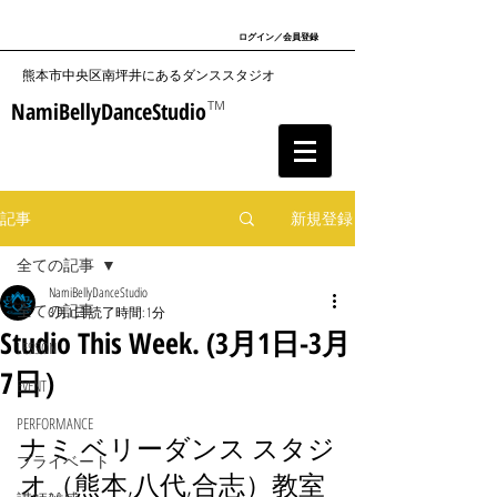
ログイン／会員登録
​熊本市中央区南坪井にあるダンススタジオ
NamiBellyDanceStudio
TM
記事
新規登録
全ての記事
NamiBellyDanceStudio
全ての記事
3月1日
読了時間: 1分
Studio This Week. (3月1日-3月
LESSON
7日）
EVENT
PERFORMANCE
ナミ ベリーダンス スタジ
プライベート
オ（熊本,八代,合志）教室