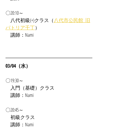
〇20:10～
　八代初級(+)クラス（
八代市公民館_旧
パトリア千丁
）
　講師：Nami
03/04（水）
〇19:30～
　入門（基礎）クラス
　講師：Nami
〇20:45～
　初級クラス
　講師：Nami