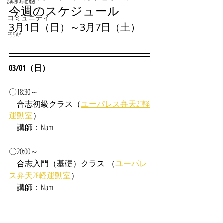
講師雑感
今週のスケジュール
コミュニティ
3月1日（日）～3月7日（土）
ESSAY
03/01（日）
〇18:30～
合志
初級クラス（
ユーパレス弁天2F軽
運動室
）
　講師：Nami
〇20:00～
　合志入門（基礎）クラス  （
ユーパレ
ス弁天2F軽運動室
）
　講師：Nami