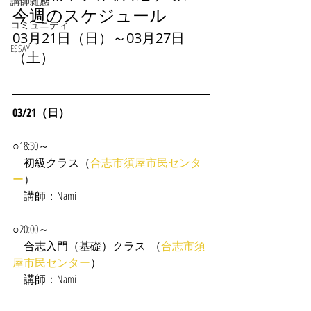
講師雑感
今週のスケジュール
コミュニティ
03月21日（日）～03月27日
ESSAY
（土）
03/21（日）
○18:30～
　初級クラス（
合志市須屋市民センタ
ー
）
　講師：Nami
○20:00～
　合志入門（基礎）クラス  （
合志市須
屋市民センター
）
　講師：Nami