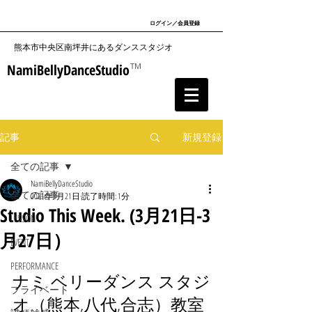
ログイン／会員登録
​熊本市中央区南坪井にあるダンススタジオ
NamiBellyDanceStudio
TM
記事
新規登録
全ての記事
NamiBellyDanceStudio
全ての記事
2021年3月21日
読了時間: 1分
Studio This Week. (3月21日-3
LESSON
月27日）
EVENT
PERFORMANCE
ナミ ベリーダンス スタジ
プライベート
オ（熊本,八代,合志）教室