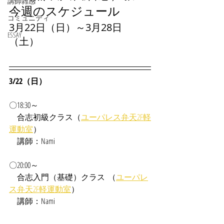
講師雑感
今週のスケジュール
コミュニティ
3月22日（日）～3月28日
ESSAY
（土）
3/22（日）
〇18:30～
合志
初級クラス（
ユーパレス弁天2F軽
運動室
）
　講師：Nami
〇20:00～
　合志入門（基礎）クラス  （
ユーパレ
ス弁天2F軽運動室
）
　講師：Nami