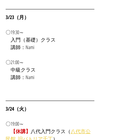
3/23（月）
〇19:30～
入門（基礎）クラス
　講師：Nami
〇21:00～
　中級クラス
　講師：Nami
3/24（火）
〇19:00～
【休講】
八代入門クラス（
八代市公
民館_旧パトリア千丁
）