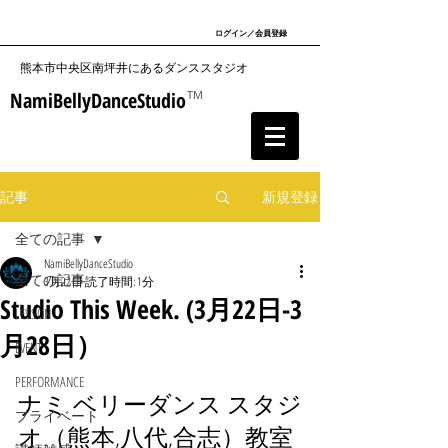
ログイン／会員登録
​熊本市中央区南坪井にあるダンススタジオ
NamiBellyDanceStudio
TM
記事
新規登録
全ての記事
NamiBellyDanceStudio
全ての記事
3月22日
読了時間: 1分
Studio This Week. (3月22日-3
LESSON
月28日）
EVENT
PERFORMANCE
ナミ ベリーダンス スタジ
プライベート
オ（熊本,八代,合志）教室