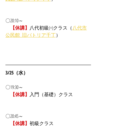
〇20:10～
【休講】
八代初級(+)クラス（
八代市
公民館_旧パトリア千丁
）
3/25（水）
〇19:30～
【休講】
入門（基礎）クラス
〇20:45～
【休講】
初級クラス