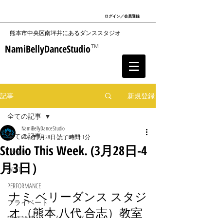
ログイン／会員登録
​熊本市中央区南坪井にあるダンススタジオ
NamiBellyDanceStudio
TM
記事
新規登録
全ての記事
NamiBellyDanceStudio
全ての記事
2021年3月28日
読了時間: 1分
Studio This Week. (3月28日-4
LESSON
月3日）
EVENT
PERFORMANCE
ナミ ベリーダンス スタジ
プライベート
オ（熊本,八代,合志）教室