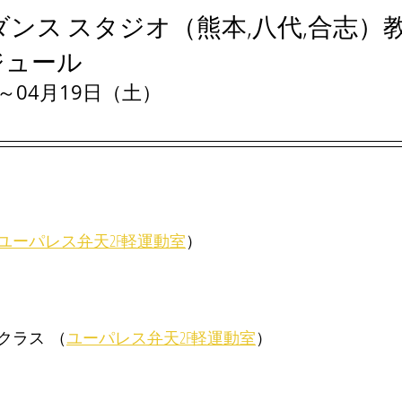
ダンス スタジオ（熊本,八代,合志）
ジュール
～04月19日（土）
ユーパレス弁天2F軽運動室
）
ラス  （
ユーパレス弁天2F軽運動室
）