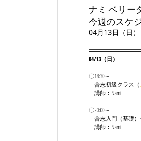
ナミ ベリー
今週のスケ
04月13日（日）
04/13（日）
〇18:30～
合志
初級クラス（
　講師：Nami
〇20:00～
　合志入門（基礎）ク
　講師：Nami