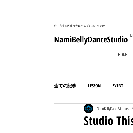
​熊本市中央区南坪井にあるダンススタジオ
NamiBellyDanceStudio
TM
HOME
全ての記事
LESSON
EVENT
NamiBellyDanceStudio
20
コミュニティ
ESSAY
Studio T