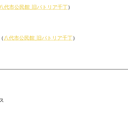
八代市公民館_旧パトリア千丁
）
（
八代市公民館_旧パトリア千丁
）
ス