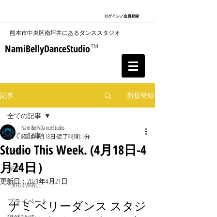
ログイン／会員登録
​熊本市中央区南坪井にあるダンススタジオ
NamiBellyDanceStudio
TM
記事
新規登録
全ての記事
NamiBellyDanceStudio
全ての記事
2021年4月18日
読了時間: 1分
Studio This Week. (4月18日-4
LESSON
月24日）
EVENT
更新日：
2021年4月21日
PERFORMANCE
プライベート
ナミ ベリーダンス スタジ