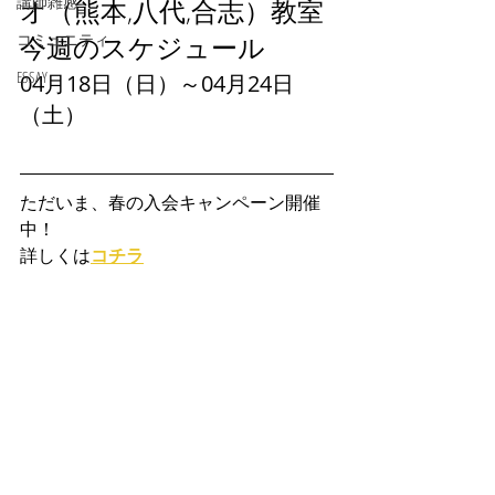
講師雑感
オ（熊本,八代,合志）教室
コミュニティ
今週のスケジュール
ESSAY
04月18日（日）～04月24日
（土）
ただいま、春の入会キャンペーン開催
中！
詳しくは
コチラ