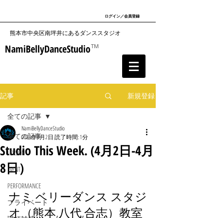
ログイン／会員登録
​熊本市中央区南坪井にあるダンススタジオ
NamiBellyDanceStudio
TM
記事
新規登録
全ての記事
NamiBellyDanceStudio
全ての記事
2023年4月2日
読了時間: 1分
Studio This Week. (4月2日-4月
LESSON
8日）
EVENT
PERFORMANCE
ナミ ベリーダンス スタジ
プライベート
オ（熊本,八代,合志）教室