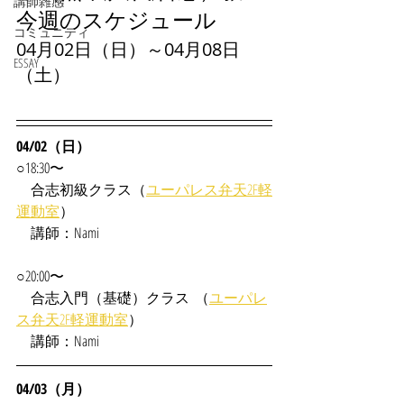
講師雑感
今週のスケジュール
コミュニティ
04月02日（日）～04月08日
ESSAY
（土）
04/02（日）
○18:30〜
　合志
初級クラス（
ユーパレス弁天2F軽
運動室
）
　講師：Nami
○20:00〜
　合志入門（基礎）クラス  （
ユーパレ
ス弁天2F軽運動室
）
　講師：Nami
04/03（月）