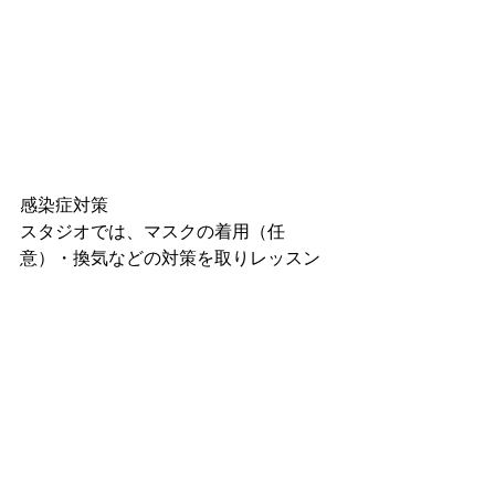
感染症対策
スタジオでは、マスクの着用（任
意）・換気などの対策を取りレッスン
を行っております。
【お問い合わせ】
ナミ ベリーダンス スタジオ
〒860-0848
熊本市中央区南坪井町4-23 MTビル5F