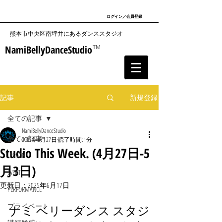
ログイン／会員登録
​熊本市中央区南坪井にあるダンススタジオ
NamiBellyDanceStudio
TM
記事
新規登録
全ての記事
NamiBellyDanceStudio
全ての記事
2025年4月27日
読了時間: 1分
Studio This Week. (4月27日-5
LESSON
月3日)
EVENT
更新日：
2025年6月17日
PERFORMANCE
プライベート
ナミ ベリーダンス スタジ