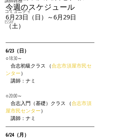
講師雑感
今週のスケジュール
コミュニティ
6月23日（日）～6月29日
ESSAY
（土）
6/23（日）
○18:30～
　合志初級クラス （
合志市須屋市民セ
ンター
）
　講師：ナミ
○20:00～
　合志入門（基礎）クラス （
合志市須
屋市民センター
）
　講師：ナミ
6/24（月）