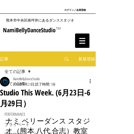
ログイン／会員登録
​熊本市中央区南坪井にあるダンススタジオ
NamiBellyDanceStudio
TM
記事
新規登録
全ての記事
NamiBellyDanceStudio
全ての記事
2019年6月23日
読了時間: 1分
Studio This Week. (6月23日-6
LESSON
月29日）
EVENT
PERFORMANCE
ナミ ベリーダンス スタジ
プライベート
オ（熊本,八代,合志）教室