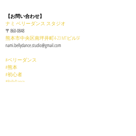
【お問い合わせ】
ナミ ベリーダンス スタジオ
〒860-0848
熊本市中央区南坪井町4-23 MTビル5F
nami.bellydance.studio@gmail.com
#ベリーダンス
#熊本
#初心者
#BellyDance
#レッスン
#体験
LESSON