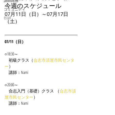
講師雑感
今週のスケジュール
コミュニティ
07月11日（日）～07月17日
ESSAY
（土）
07/11（日）
○18:30～
　初級クラス（
合志市須屋市民センタ
ー
）
　講師：Nami
○20:00～
　合志入門（基礎）クラス  （
合志市須
屋市民センター
）
　講師：Nami