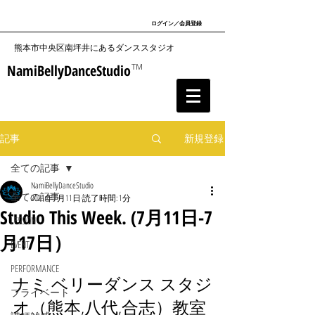
ログイン／会員登録
​熊本市中央区南坪井にあるダンススタジオ
NamiBellyDanceStudio
TM
記事
新規登録
全ての記事
NamiBellyDanceStudio
全ての記事
2021年7月11日
読了時間: 1分
Studio This Week. (7月11日-7
LESSON
月17日）
EVENT
PERFORMANCE
ナミ ベリーダンス スタジ
プライベート
オ（熊本,八代,合志）教室