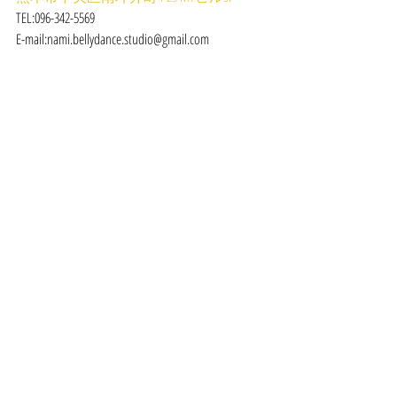
TEL:096-342-5569
E-mail:nami.bellydance.studio@gmail.com
#ベリーダンス
#熊本
#初心者
#Bellydance
#レッスン
#体験
LESSON
最新記事
すべて表示