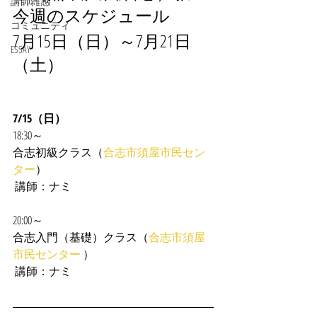
講師雑感
今週のスケジュール
コミュニティ
7月15日（日）～7月21日
ESSAY
（土）
7/15（日）
18:30～
合志初級クラス（
合志市須屋市民セン
ター
）
 講師：ナミ
20:00～
合志入門（基礎）クラス（
合志市須屋
市民センター 
）
 講師：ナミ