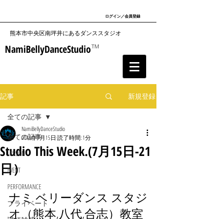
ログイン／会員登録
​熊本市中央区南坪井にあるダンススタジオ
NamiBellyDanceStudio
TM
記事
新規登録
全ての記事
NamiBellyDanceStudio
全ての記事
2018年7月15日
読了時間: 1分
Studio This Week.(7月15日-21
LESSON
日）
EVENT
PERFORMANCE
ナミ ベリーダンス スタジ
プライベート
オ（熊本,八代,合志）教室