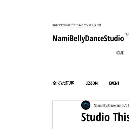
​熊本市中央区南坪井にあるダンススタジオ
NamiBellyDanceStudio
TM
HOME
全ての記事
LESSON
EVENT
NamiBellyDanceStudio
2
コミュニティ
ESSAY
Studio T