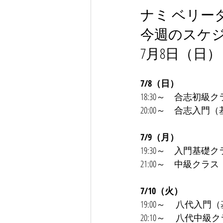
ナミ ベリー
今週のスケ
7月8日（日）
7/8（日）
18:30～　合志初級
20:00～　合志入門
7/9（月）
19:30～　入門基礎
21:00～　中級クラ
7/10（火）
19:00～　 八代入
20:10～　 八代中級