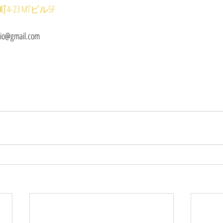
23 MTビル5F
dio@gmail.com