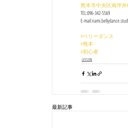
熊本市中央区南坪井町4-
TEL:096-342-5569
E-mail:nami.bellydance.stu
#ベリーダンス
#熊本
#初心者
LESSON
最新記事