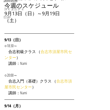
講師雑感
今週のスケジュール
コミュニティ
9月13日（日）～9月19日
ESSAY
（土）
9/13（日）
○18:30～
　合志初級クラス （
合志市須屋市民セ
ンター
）
　講師：Nami
○20:00～
　合志入門（基礎）クラス （
合志市須
屋市民センター
）
　講師：Nami
9/14（月）