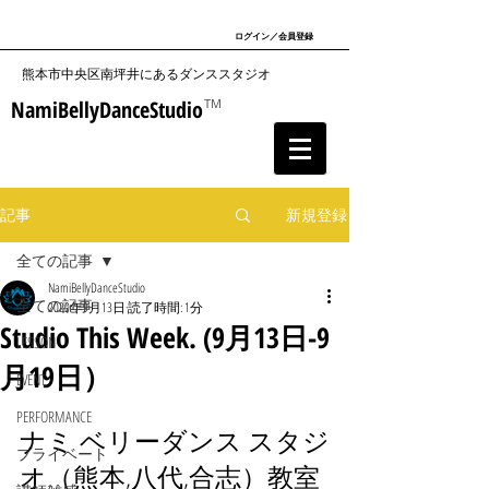
ログイン／会員登録
​熊本市中央区南坪井にあるダンススタジオ
NamiBellyDanceStudio
TM
記事
新規登録
全ての記事
NamiBellyDanceStudio
全ての記事
2020年9月13日
読了時間: 1分
Studio This Week. (9月13日-9
LESSON
月19日）
EVENT
PERFORMANCE
ナミ ベリーダンス スタジ
プライベート
オ（熊本,八代,合志）教室