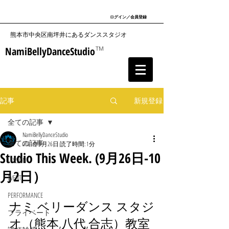
ログイン／会員登録
​熊本市中央区南坪井にあるダンススタジオ
NamiBellyDanceStudio
TM
記事
新規登録
全ての記事
NamiBellyDanceStudio
全ての記事
2021年9月26日
読了時間: 1分
Studio This Week. (9月26日-10
LESSON
月2日）
EVENT
PERFORMANCE
ナミ ベリーダンス スタジ
プライベート
オ（熊本,八代,合志）教室