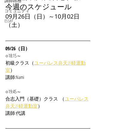
講師雑感
今週のスケジュール
コミュニティ
09月26日（日）～10月02日
ESSAY
（土）
09/26（日）
○18:15～
初級クラス（
ユーパレス弁天2F軽運動
室
）
講師:Nami
○19:45～
合志入門（基礎）クラス  （
ユーパレス
弁天2F軽運動室
）
講師:代講