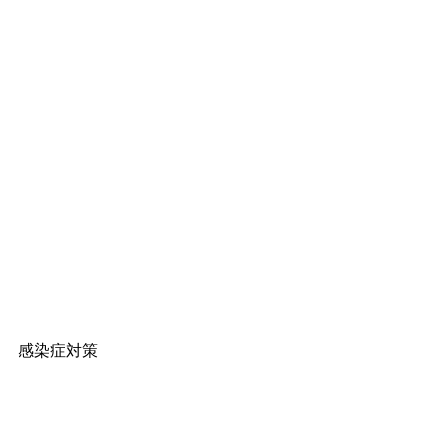
感染症対策
スタジオでは、マスクの着用・換気・
距離の確保・アルコール消毒などの対
策を取りレッスンを行っております。