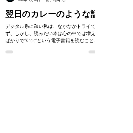
NamiBellyDanceStudio
2018年11月18日
読了時間: 3分
翌日のカレーのような話
デジタル系に疎い私は、なかなかトライでき
ず、しかし、読みたい本は心の中では増える
ばかりで”Kindle”という電子書籍を読むことの
できる端末をただ持っているだけだった。
いよいよ挑戦してみると、非常に便利！ ま
だ操作に苦戦はしているが、辞書機能もつい
て付箋もつけられる！...